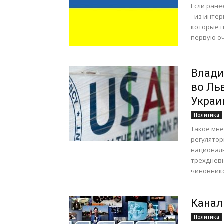
Если ране
- из инте
которые п
первую оч
Влади
во Ль
Украи
Политика
Такое мне
регулято
национал
трехдневн
чиновнико
Канал
Политика