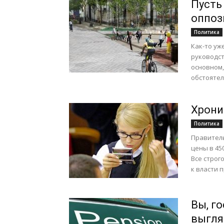
Пусть
оппоз
Политика
Как-то уж
руководст
основном,
обстоятел
Хрони
Политика
Правитель
цены в 45
Все строг
к власти 
Вы, г
выгля