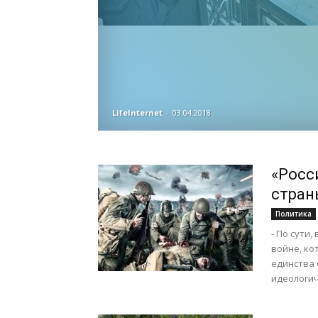
LifeInternet
-
03.04.2018
«Росс
стран
Политика
- По сути
войне, к
единства 
идеологич