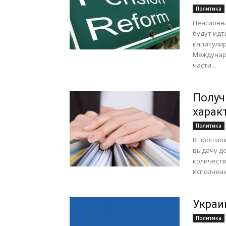
Политика
Пенсионн
будут идт
капитулир
Междунаро
части...
Получ
харак
Политика
В прошлом
выдачу д
количеств
исполнения
Украи
Политика