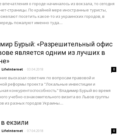
е впечатления о городе начиналось из вокзала, то сегодня
рнет-страницы. По крайней мере иностранные туристы,
ожелают посетить какое-то из украинских городов, в
ередь пожалуют именно туда....
мир Бурый: «Разрешительный офис
вове является одним из лучших в
не»
LifeInternet
-
03.04.2018
0
ние высказал советник по вопросам правовой и
рной реформы проекта "Локальные инвестиции и
ьная конкурентоспособность" Владимир Бурый во время
ого учебно-ознакомительного визита во Львов группы
в из разных городов Украины....
 в екзили
LifeInternet
-
07.04.2018
0