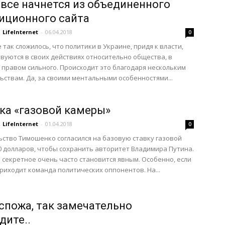
 все начнется из объединенного
иционного сайта
LifeInternet
-
06.04.2018
0
е так сложилось, что политики в Украине, придя к власти,
вуются в своих действиях относительно общества, в
 правом сильного. Происходит это благодаря нескольким
ьствам. Да, за своими ментальными особенностями...
ка «газовой камеры»
LifeInternet
-
01.04.2018
0
ство Тимошенко согласился на базовую ставку газовой
0 долларов, чтобы сохранить авторитет Владимира Путина.
о секретное очень часто становится явным. Особенно, если
приходит команда политических оппонентов. На...
оспожа, так замечательно
дите..