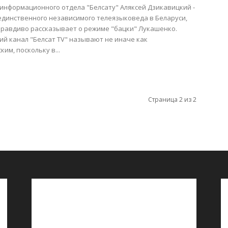
информационного отдела "Белсату" Аляксей Дзикавицкий -
единственного независимого телеязыковеда в Беларуси,
равдиво рассказывает о режиме "бацки" Лукашенко.
ий канал "Белсат TV" называют не иначе как
им, поскольку в...
Страница 2 из 2