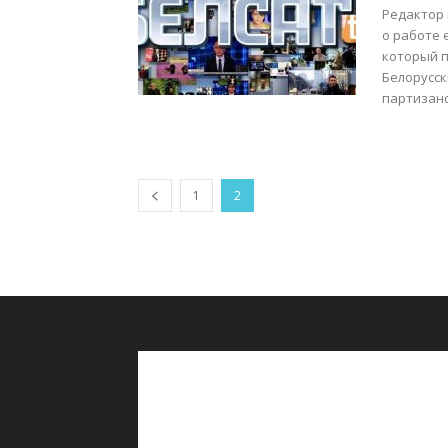
Редактор 
о работе 
который п
Белорусск
партизанск
1
2