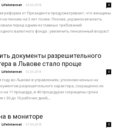
LifeInternet
-
06.04.2018
0
ая реформа от Президента предусматривает, что женщины
и на пенсию на 5 лет позже. Похоже, украинская власть
овала перед одним из главных требований
дного валютного фонда : увеличить пенсионный возраст
ить документы разрешительного
тера в Львове стало проще
LifeInternet
-
02.04.2018
0
 году во Львове в управлениях, уполномоченных на
окументов разрешительного характера, сокращенно их
о на 11 процедур, в 40 процедурах сокращены сроки
 с 30 до 10 рабочих дней,...
на в мониторе
LifeInternet
-
07.04.2018
0