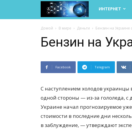
Life
ИНТЕРНЕТ
Internet
Домой
В мире
Деньги
Бензин на Украине 
Бензин на Укр
Facebook
Telegram
С наступлением холодов украинцы вс
одной стороны — из-за гололеда, с 
Украине начал прогнозируемое уже 
стоимости в последние дни несколь
в заблуждение, — утверждают экспе