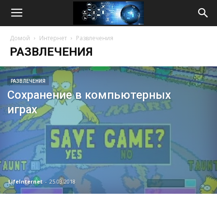
Life
Домой
Интернет
Развлечения
Internet
РАЗВЛЕЧЕНИЯ
РАЗВЛЕЧЕНИЯ
Сохранение в компьютерных
играх
LifeInternet
-
25.03.2018