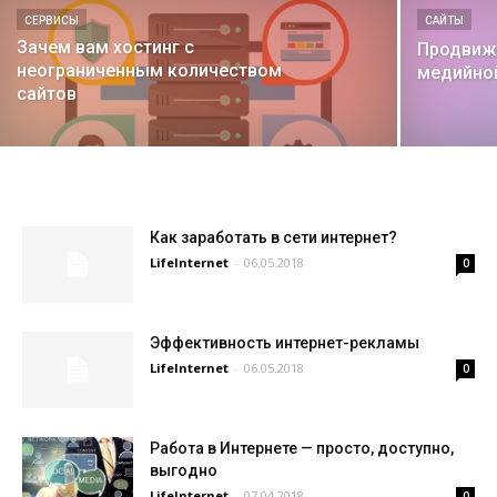
СЕРВИСЫ
САЙТЫ
Зачем вам хостинг с
Продвиж
неограниченным количеством
медийно
сайтов
Как заработать в сети интернет?
LifeInternet
-
06.05.2018
0
Эффективность интернет-рекламы
LifeInternet
-
06.05.2018
0
Работа в Интернете — просто, доступно,
выгодно
LifeInternet
-
07.04.2018
0