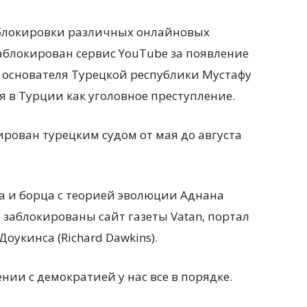
 блокировки различных онлайновых
аблокирован сервис YouTube за появление
 основателя Турецкой республики Мустафу
я в Турции как уголовное преступление.
рован турецким судом от мая до августа
а и борца с теорией эволюции Аднана
 заблокированы сайт газеты Vatan, портал
оукинса (Richard Dawkins).
ении с демократией у нас все в порядке.