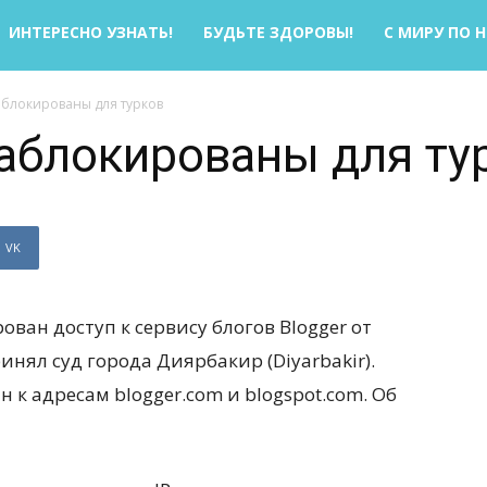
ИНТЕРЕСНО УЗНАТЬ!
БУДЬТЕ ЗДОРОВЫ!
С МИРУ ПО 
аблокированы для турков
заблокированы для ту
VK
ован доступ к сервису блогов Blogger от
нял суд города Диярбакир (Diyarbakir).
н к адресам blogger.com и blogspot.com. Об