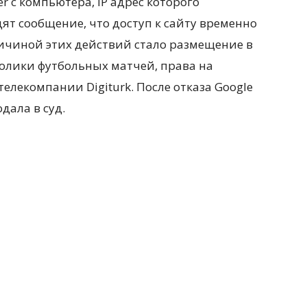
r с компьютера, IP адрес которого
т сообщение, что доступ к сайту временно
ичиной этих действий стало размещение в
ролики футбольных матчей, права на
лекомпании Digiturk. После отказа Google
дала в суд.