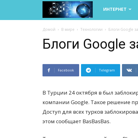
Life
ИНТЕРНЕТ
Internet
Домой
В мире
Технологии
Блоги Google з
Блоги Google 
Facebook
Telegram
В Турции 24 октября в был заблокир
компании Google. Такое решение при
Доступ для всех турков заблокирова
этом сообщает BasBasBas.