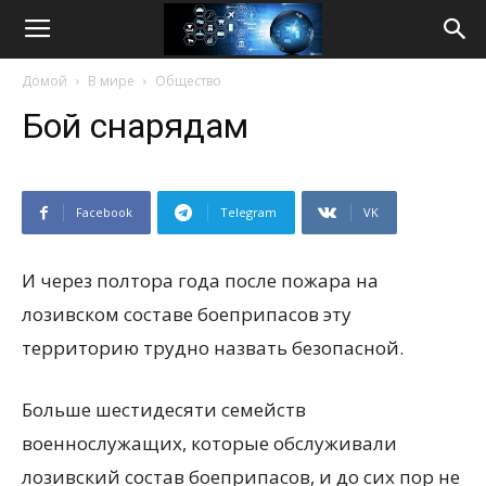
Life
Домой
В мире
Общество
Internet
Бой снарядам
Facebook
Telegram
VK
И через полтора года после пожара на
лозивском составе боеприпасов эту
территорию трудно назвать безопасной.
Больше шестидесяти семейств
военнослужащих, которые обслуживали
лозивский состав боеприпасов, и до сих пор не