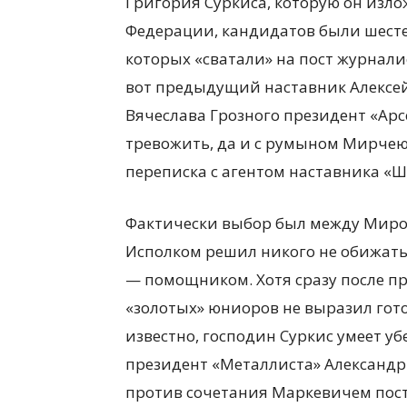
Григория Суркиса, которую он изл
Федерации, кандидатов были шестер
которых «сватали» на пост журналис
вот предыдущий наставник Алексе
Вячеслава Грозного президент «Ар
тревожить, да и с румыном Мирчею 
переписка с агентом наставника «Ш
Фактически выбор был между Мир
Исполком решил никого не обижат
— помощником. Хотя сразу после п
«золотых» юниоров не выразил готов
известно, господин Суркис умеет уб
президент «Металлиста» Александр
против сочетания Маркевичем пост