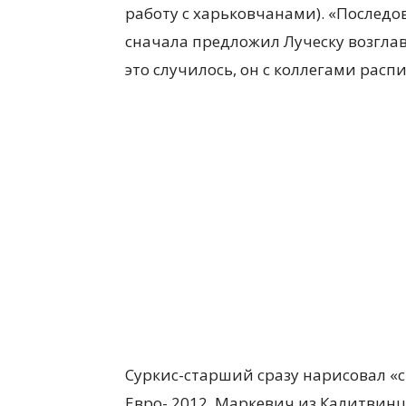
работу с харьковчанами). «Последо
сначала предложил Луческу возглави
это случилось, он с коллегами расп
Суркис-старший сразу нарисовал «
Евро- 2012. Маркевич из Калитвин