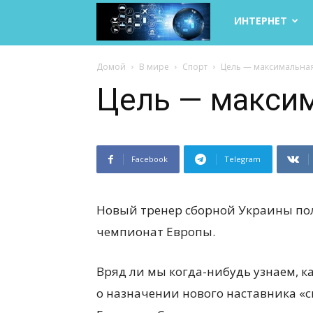
Life
ИНТЕРНЕТ
Internet
Домой
В мире
Спорт
Цель — максимальна
Цель — макси
Facebook
Telegram
Новый тренер сборной Украины по
чемпионат Европы.
Вряд ли мы когда-нибудь узнаем, 
о назначении нового наставника «