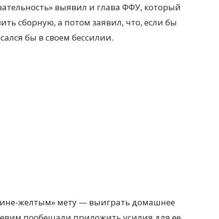
вательность» выявил и глава ФФУ, который
ть сборную, а потом заявил, что, если бы
исался бы в своем бессилии.
сине-желтым» мету — выиграть домашнее
цевим пообещали приложить усилия для ее