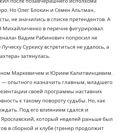
ожил после позавчерашнего исполкома
о. Но Олег Блохин и Семен Альтман,
ты, не значились в списке претендентов. А
й Михайличенко в перечне фигурировал.
сенала» Вадим Рабинович попросил не
Луческу Суркису встретиться не удалось, а
ахтера» затянулась.
оном Маркевичем и Юрием Калитвинцевим.
ь — опытного назначить главным, младшего
резентации своей программы наставник
ность к такому повороту судьбы. Но, как
еждать. Под его влиянием сдался и
 Ярославский, который неделей раньше был
ов в сборной и клубе (тренер продолжит