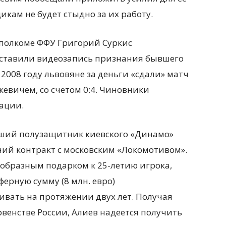
икам не будет стыдно за их работу.
сполкоме ФФУ Григорий Суркис
ставили видеозапись признания бывшего
 2008 году львовяне за деньги «сдали» матч
евичем, со счетом 0:4. Чиновники
уации.
вший полузащитник киевского «Динамо»
ний контракт с московским «Локомотивом».
еобразным подарком к 25-летию игрока,
ферную сумму (8 млн. евро)
вать на протяжении двух лет. Получая
венстве России, Алиев надеется получить