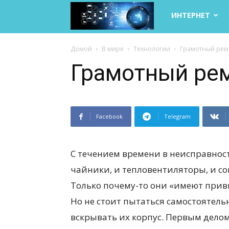
Life
ИНТЕРНЕТ
Internet
Домой
В мире
Технологии
Грамотный рем
Грамотный ре
Facebook
Telegram
С течением времени в неисправност
чайники, и тепловентиляторы, и 
Только почему-то они «имеют прив
Но не стоит пытаться самостоятель
вскрывать их корпус. Первым дело