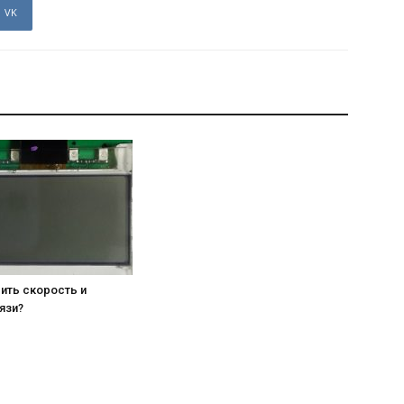
VK
ить скорость и
язи?