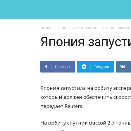
Домой
В мире
Технологии
Япония запусти
Япония запуст
Facebook
Telegram
Япония запустила на орбиту экспе
который должен обеспечить скорос
передает Reuters.
На орбиту спутник массой 2,7 тонн