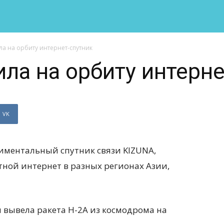
ла на орбиту интернет-спутник
ила на орбиту интерне
VK
риментальный спутник связи KIZUNA,
тной интернет в разных регионах Азии,
ы вывела ракета H-2A из космодрома на