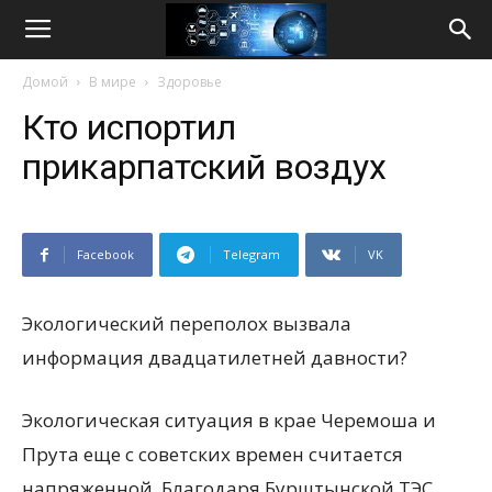
Life
Домой
В мире
Здоровье
Internet
Кто испортил
прикарпатский воздух
Facebook
Telegram
VK
Экологический переполох вызвала
информация двадцатилетней давности?
Экологическая ситуация в крае Черемоша и
Прута еще с советских времен считается
напряженной. Благодаря Бурштынской ТЭС,