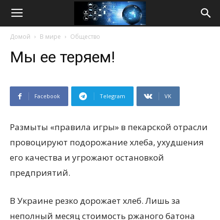
Life
Домой
В мире
Общество
Internet
Мы ее теряем!
Facebook
Telegram
VK
Размыты «правила игры» в пекарской отрасли
провоцируют подорожание хлеба, ухудшения
его качества и угрожают остановкой
предприятий.
В Украине резко дорожает хлеб. Лишь за
неполный месяц стоимость ржаного батона