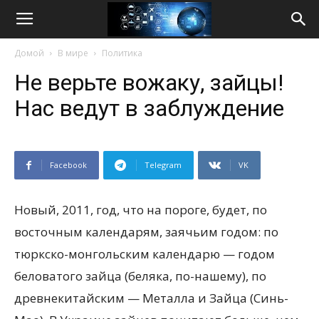
Life
Домой
В мире
Политика
Internet
Не верьте вожаку, зайцы!
Нас ведут в заблуждение
Facebook
Telegram
VK
Новый, 2011, год, что на пороге, будет, по
восточным календарям, заячьим годом: по
тюркско-монгольским календарю — годом
беловатого зайца (беляка, по-нашему), по
древнекитайским — Металла и Зайца (Синь-