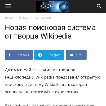
Life
Домой
В мире
Технологии
Internet
Новая поисковая система
от творца Wikipedia
Facebook
Telegram
VK
Джимми Уейлс — один из творцов
энциклопедии Wikipedia представил открытую
поисковую систему Wikia Search, которая
основана на тех же wiki-технологиях.
Как сообщил разработчик новой поисковой