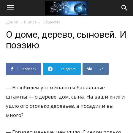
Life
Домой
В мире
Общество
Internet
О доме, дерево, сыновей. И
поэзию
Facebook
Telegram
VK
— Во юбилеи упоминаются банальные
штампы — о дереве, дом, сына. На ваши книги
ушло ого столько деревьев, а посадили вы
много?
— Гораздо меньше, чем ушло. С дедом только