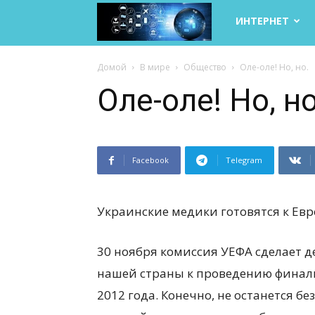
Life
ИНТЕРНЕТ
Internet
Домой
В мире
Общество
Оле-оле! Но, но.
Оле-оле! Но, но
Facebook
Telegram
Украинские медики готовятся к Евро
30 ноября комиссия УЕФА сделает 
нашей страны к проведению финал
2012 года. Конечно, не останется б