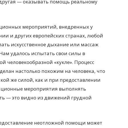
 другая — оказывать помощь реальному
ационных мероприятий, внедренных у
ии и других европейских странах, любой
лать искусственное дыхание или массаж
Нам удалось испытать свои силы в
й человекообразной «кукле». Процесс
делан настолько похожим на человека, что
акой же силой, как и при предоставлении
мационные мероприятия выполнять
ть — это видно из движений грудной
предоставление неотложной помощи может