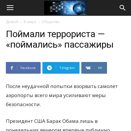
Life
Домой
В мире
Общество
Internet
Поймали террориста —
«поймались» пассажиры
Facebook
Telegram
VK
После неудачной попытки взорвать самолет
аэропорты всего мира усиливают меры
безопасности.
Президент США Барак Обама лишь в
понедельник вечером впервые публично