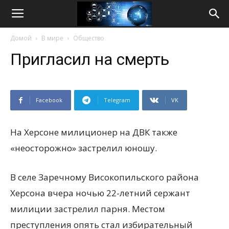
Life
Домой
В мире
Общество
Internet
Пригласил на смерть
Facebook
Telegram
VK
На Херсоне милиционер на ДВК также
«неосторожно» застрелил юношу.
В селе Заречному Високопильского района
Херсона вчера ночью 22-летний сержант
милиции застрелил парня. Местом
преступления опять стал избирательный