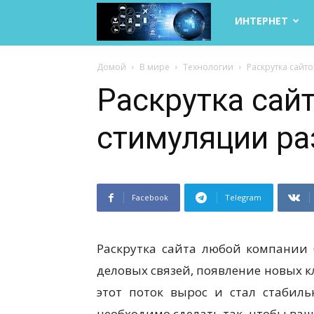
Life
ИНТЕРНЕТ
Internet
Домой
В мире
Технологии
Раскрутка сайт
Раскрутка сай
стимуляции ра
Facebook
Telegram
Раскрутка сайта любой компании 
деловых связей, появление новых к
этот поток вырос и стал стабил
необходимо сделать так, чтобы ваш