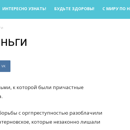
ИНТЕРЕСНО УЗНАТЬ!
БУДЬТЕ ЗДОРОВЫ!
С МИРУ ПО 
ги
еньги
VK
ьми, к которой были причастные
.
борьбы с оргпреступностью разоблачили
нтерновское, которые незаконно лишали