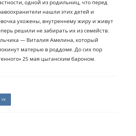
астности, одной из родильниц, что перед
равоохранители нашли этих детей и
евочка ухожены, внутреннему жиру и живут
еперь решили не забирать их из семейств.
мальчика — Виталия Амелина, который
покинут матерью в роддоме. До сих пор
тенного» 25 мая цыганским бароном.
VK