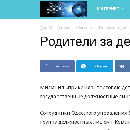
Life
ИНТЕРНЕТ
Internet
Домой
В мире
Общество
Родители за день
Родители за д
Facebook
Telegram
Милиция «прикрыла» торговлю дет
государственные должностные лица
Сотрудники Одесского управления 
группу должностных лиц смт. Коми