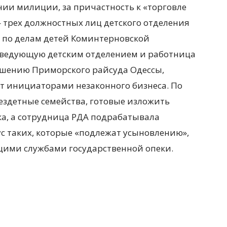
нии милиции, за причастность к «торговле
 трех должностных лиц детского отделения
 по делам детей Коминтерновской
ведующую детским отделением и работница
ешению Приморского райсуда Одессы,
ют инициаторами незаконного бизнеса. По
здетные семейства, готовые изложить
ка, а сотрудница РДА подрабатывала
с таких, которые «подлежат усыновлению»,
ющими службами государственной опеки.