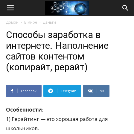
Life
Домой
В мире
Деньги
Internet
Способы заработка в
интернете. Наполнение
сайтов контентом
(копирайт, рерайт)
Facebook
Telegram
VK
Особенности
:
1) Рерайтинг — это хорошая работа для
школьников.