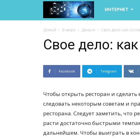
Life
ИНТЕРНЕТ
Internet
Домой
В мире
Деньги
Свое дело: как сост
Свое дело: как
Facebook
Telegram
Чтобы открыть ресторан и сделать 
следовать некоторым советам и пра
ресторана. Следует заметить, что 
расти достаточно быстрыми темпам
дальнейшем. Чтобы выиграть в конк