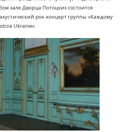
убом зале Дворца Потоцких состоится
акустический рок-концерт группы «Каждому
tizie Ukraine».