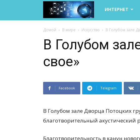
Life
ИНТЕРНЕТ
Internet
Домой
В мире
Искусство
В Голубом зале Д
В Голубом зал
свое»
Facebook
Telegram
В Голубом зале Дворца Потоцких гр
благотворительный акустический р
Благотворительность в канун нового