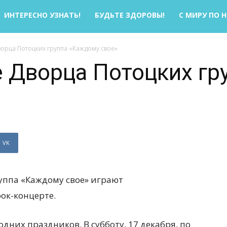
ИНТЕРЕСНО УЗНАТЬ!
БУДЬТЕ ЗДОРОВЫ!
С МИРУ ПО 
ворца Потоцких группа «Каждому свое»
е Дворца Потоцких г
VK
уппа «Каждому свое» играют
ок-концерте.
дних праздников. В субботу, 17 декабря, по