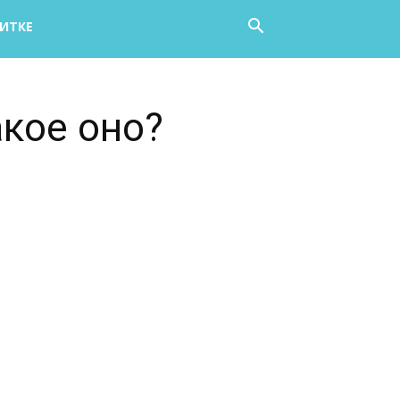
НИТКЕ
акое оно?