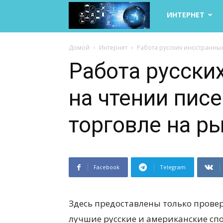
Life
ИНТЕРНЕТ
Internet
Домой
Интернет
Работа русских иностранных
Работа русски
на чтении писе
торговле на р
Facebook
Telegram
Здесь предоставлены только пров
лучшие русские и американские сп