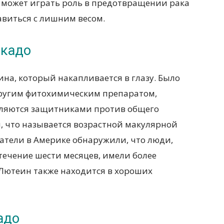
 может играть роль в предотвращении рака
авиться с лишним весом.
окадо
на, который накапливается в глазу. Было
 другим фитохимическим препаратом,
вляются защитниками против общего
, что называется возрастной макулярной
ватели в Америке обнаружили, что люди,
 течение шести месяцев, имели более
 Лютеин также находится в хороших
адо