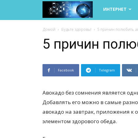
Life
ИНТЕРНЕТ
Internet
Домой
Будьте здоровы!
5 причин полюбить а
5 причин полю
Facebook
Telegram
Авокадо без сомнения является од
Добавлять его можно в самые разно
авокадо на завтрак, приложения к 
элементом здорового обеда.