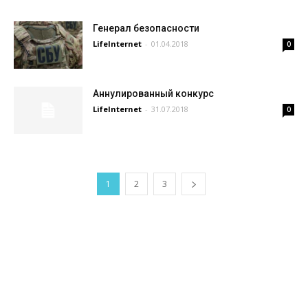
Генерал безопасности
LifeInternet
-
01.04.2018
0
Аннулированный конкурс
LifeInternet
-
31.07.2018
0
1
2
3