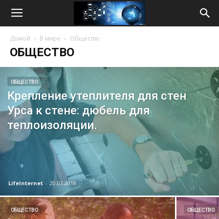
Life
Домой
В мире
Общество
Internet
ОБЩЕСТВО
ОБЩЕСТВО
Крепление утеплителя для стен
Урса к стене: дюбель для
теплоизоляции.
LifeInternet
-
20.03.2018
ОБЩЕСТВО
ОБЩЕСТВО