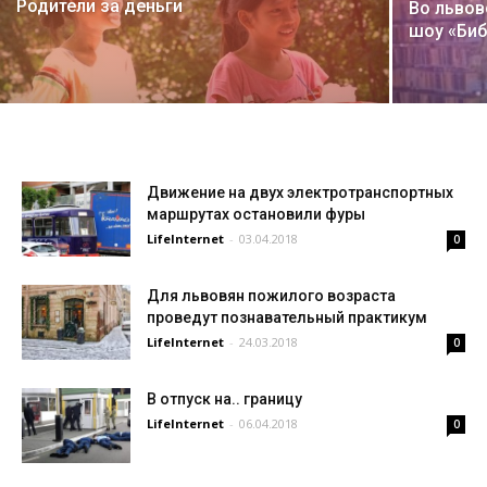
Родители за деньги
Во львов
шоу «Биб
Движение на двух электротранспортных
маршрутах остановили фуры
LifeInternet
-
03.04.2018
0
Для львовян пожилого возраста
проведут познавательный практикум
LifeInternet
-
24.03.2018
0
В отпуск на.. границу
LifeInternet
-
06.04.2018
0