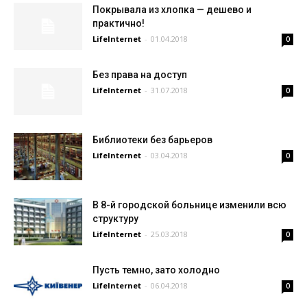
Покрывала из хлопка — дешево и
практично!
LifeInternet
-
01.04.2018
0
Без права на доступ
LifeInternet
-
31.07.2018
0
Библиотеки без барьеров
LifeInternet
-
03.04.2018
0
В 8-й городской больнице изменили всю
структуру
LifeInternet
-
25.03.2018
0
Пусть темно, зато холодно
LifeInternet
-
06.04.2018
0