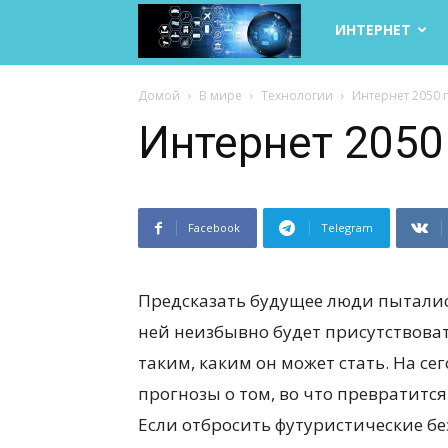
Life
ИНТЕРНЕТ
Internet
Домой
В мире
Технологии
Интернет 2050 
Интернет 2050
Facebook
Telegram
Предсказать будущее люди пытались
ней неизбывно будет присутствоват
таким, каким он может стать. На с
прогнозы о том, во что превратится
Если отбросить футуристические б