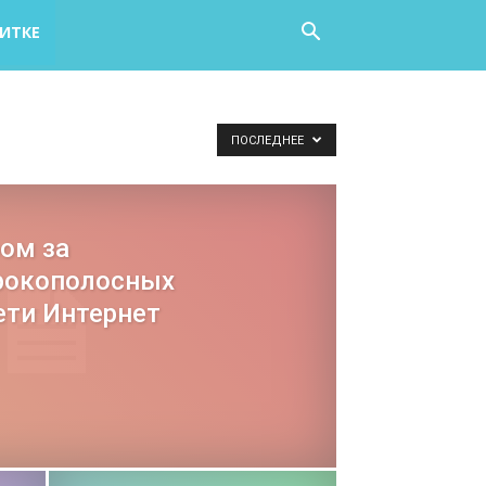
НИТКЕ
ПОСЛЕДНЕЕ
ром за
рокополосных
ети Интернет