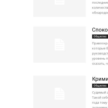
последние
количеств
обнародов
Споко
Общество
Правоохр
которые б
руководст
уровень п
сказать, 
Крими
Общество
Судимый а
Такой себ
года тому
знаниями 