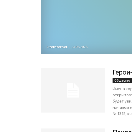
LifeInternet
-
24.05.2025
Герои
Общество
Имена кор
открытом
будет уви
началом н
№ 1315, ко