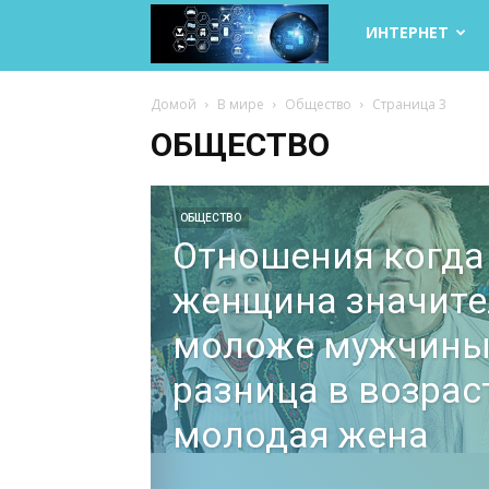
Life
ИНТЕРНЕТ
Internet
Домой
В мире
Общество
Страница 3
ОБЩЕСТВО
ОБЩЕСТВО
Отношения когда
женщина значите
моложе мужчины
разница в возраст
молодая жена