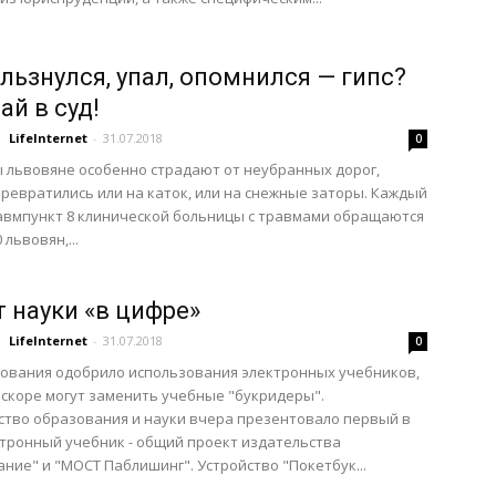
льзнулся, упал, опомнился — гипс?
ай в суд!
LifeInternet
-
31.07.2018
0
 львовяне особенно страдают от неубранных дорог,
ревратились или на каток, или на снежные заторы. Каждый
авмпункт 8 клинической больницы с травмами обращаются
 львовян,...
т науки «в цифре»
LifeInternet
-
31.07.2018
0
ования одобрило использования электронных учебников,
скоре могут заменить учебные "букридеры".
тво образования и науки вчера презентовало первый в
тронный учебник - общий проект издательства
ние" и "МОСТ Паблишинг". Устройство "Покетбук...