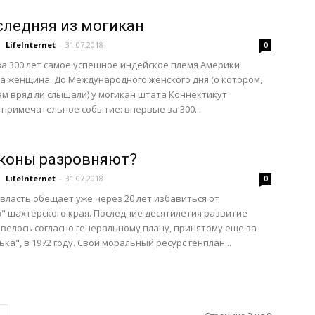
следняя из могикан
LifeInternet
-
31.07.2018
0
а 300 лет самое успешное индейское племя Америки
а женщина. До Международного женского дня (о котором,
ам вряд ли слышали) у могикан штата Коннектикут
 примечательное событие: впервые за 300...
коны разровняют?
LifeInternet
-
31.07.2018
0
власть обещает уже через 20 лет избавиться от
" шахтерского края. Последние десятилетия развитие
велось согласно генеральному плану, принятому еще за
ка", в 1972 году. Свой моральный ресурс генплан...