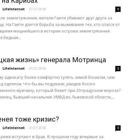
 на Карибах
LifeInternet
-
31.07.2018
0
ле землетрясения, жители Гаити убивают друг друга за
щу. На Гаити длится борьба за выживание тех, кто спасся от
 время мощнейшего в истории острова землетрясения.
 бедная...
цкая жизнь» генерала Мотринца
LifeInternet
-
31.07.2018
0
у адвокату более комфортно гулять зимой босиком, чем
од одеялом. Что бы вы подумали, увидев босого
енного мужчину, который бежит при 20-градусном морозе?
инец, бывший начальник УМВД во Львовской области,...
енея тоже кризис?
LifeInternet
-
31.07.2018
0
реже вступают в брак. В прошлом году впервые за