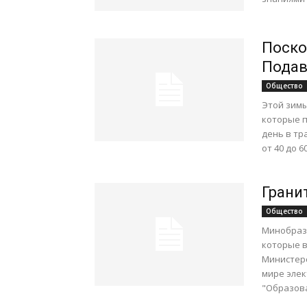
Поско
Подав
Общество
Этой зимы
которые п
день в тр
от 40 до 60
Грани
Общество
Минобраз
которые в
Министерс
мире элек
"Образова