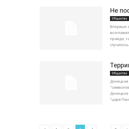
Не по
Общество
Впервые з
возглавил
правда, т
случилось
Терри
Общество
Донецкая 
"символов
Донецкое 
"царя Пань