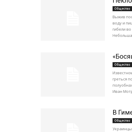
Пекло
Общество
Выжив пос
воду и пи
гибели во
Небольшая
«Бося
Общество
Известном
греться п
полуобнаж
Иван Мотр
В Гим
Общество
Украинцы 