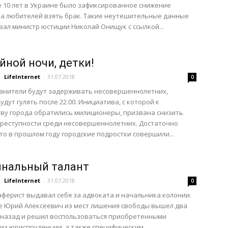
 10 лет в Украине было зафиксированное снижение
а любителей взять брак. Такие неутешительные данные
ал министр юстиции Николай Онищук с ссылкой...
йной ночи, детки!
LifeInternet
-
31.07.2018
0
анители будут задерживать несовершеннолетних,
удут гулять после 22.00. Инициатива, с которой к
ву города обратились милиционеры, призвана снизить
реступности среди несовершеннолетних. Достаточно
что в прошлом году городские подростки совершили...
нальный талант
LifeInternet
-
31.07.2018
0
ферист выдавал себя за адвоката и начальника колонии.
е Юрий Алексеевич из мест лишения свободы вышел два
 назад и решил воспользоваться приобретенными
из юриспруденции, а также специфическим...